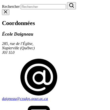
Rechercher
Coordonnées
École Daigneau
285, rue de l’Église,
Napierville (Québec)
J0J 1L0
daigneau@cssdgs.gouv.qc.ca