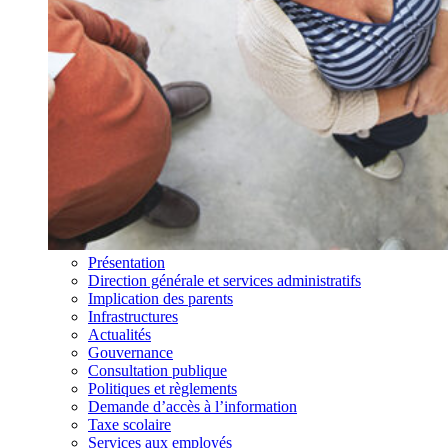
Présentation
Direction générale et services administratifs
Implication des parents
Infrastructures
Actualités
Gouvernance
Consultation publique
Politiques et règlements
Demande d’accès à l’information
Taxe scolaire
Services aux employés