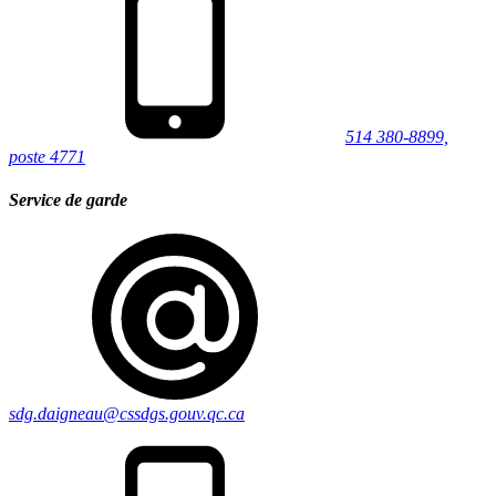
514 380-8899,
poste 4771
Service de garde
sdg.daigneau@cssdgs.gouv.qc.ca