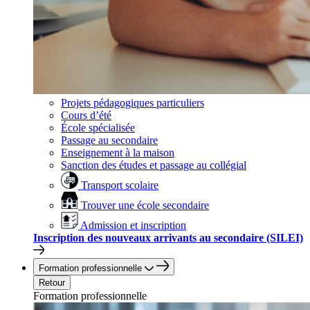
Projets pédagogiques particuliers
Cours d’été
École spécialisée
Passage au secondaire
Enseignement à la maison
Sanction des études et passage au collégial
Transport scolaire
Trouver une école secondaire
Admission et inscription
Inscription des nouveaux arrivants au secondaire (SILEI)
Formation professionnelle
Retour
Formation professionnelle