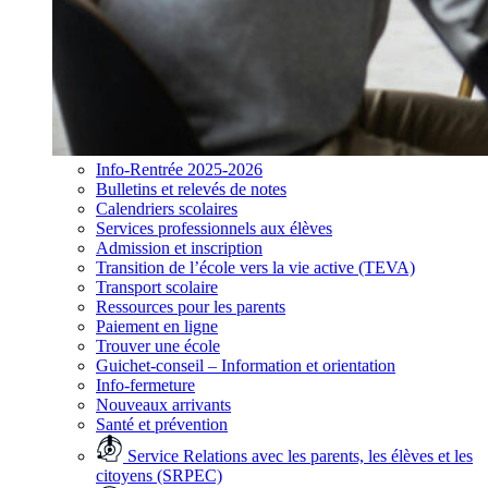
Info-Rentrée 2025-2026
Bulletins et relevés de notes
Calendriers scolaires
Services professionnels aux élèves
Admission et inscription
Transition de l’école vers la vie active (TEVA)
Transport scolaire
Ressources pour les parents
Paiement en ligne
Trouver une école
Guichet-conseil – Information et orientation
Info-fermeture
Nouveaux arrivants
Santé et prévention
Service Relations avec les parents, les élèves et les
citoyens (SRPEC)